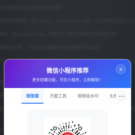
应该如何选择适合我的网站呢？
网站，如Alibaba、Global Sources等，这些网站
如Customs Data，帮助你了解市场情况和贸易信息。
询相关信息，应该如何快速找到我需要的内容呢？
关信息，可以直接在搜索框中输入相关关键词，如产品名称、海
×
微信小程序推荐
更多隐藏功能，尽在小程序，立即解锁！
关的板块进行查询。
···
网站呢？
综信查
万能工具
视频祛水印
头像圈
告和分析的网站，如Forrester Research、Euromon
e News等，及时获取行业资讯。