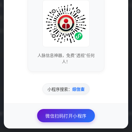
具，它更像是企业数字转型中的一把利器，助力团队协作，提升
理工具，天翼企业云盘无疑是您明智的选择。
现信息管理的无缝连接与可持续发展！
人脉信息神器，免费"透视"任何
人！
0
点赞
分享文章
小程序搜索：
综信查
动旗下的云服务平台
无畏契约外
微信扫码打开小程序