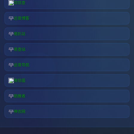
综信查
远昔博客
易扒站
易查站
远昔导航
易估值
助推者
神农网